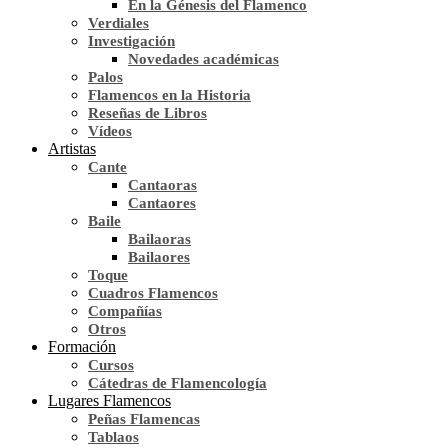
En la Génesis del Flamenco
Verdiales
Investigación
Novedades académicas
Palos
Flamencos en la Historia
Reseñas de Libros
Vídeos
Artistas
Cante
Cantaoras
Cantaores
Baile
Bailaoras
Bailaores
Toque
Cuadros Flamencos
Compañías
Otros
Formación
Cursos
Cátedras de Flamencología
Lugares Flamencos
Peñas Flamencas
Tablaos