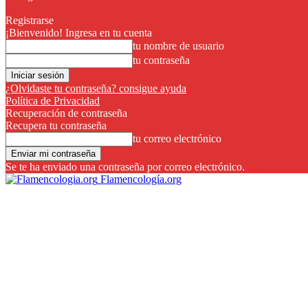
Registrarse
¡Bienvenido! Ingresa en tu cuenta
tu nombre de usuario
tu contraseña
¿Olvidaste tu contraseña? consigue ayuda
Política de Privacidad
Recuperación de contraseña
Recupera tu contraseña
tu correo electrónico
Se te ha enviado una contraseña por correo electrónico.
Flamencología.org