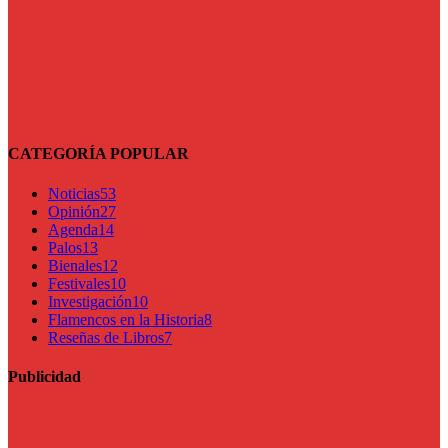
CATEGORÍA POPULAR
Noticias
53
Opinión
27
Agenda
14
Palos
13
Bienales
12
Festivales
10
Investigación
10
Flamencos en la Historia
8
Reseñas de Libros
7
Publicidad