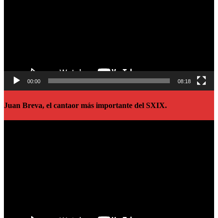
00:00
08:18
Juan Breva, el cantaor más importante del SXIX.
Reproductor
de
vídeo