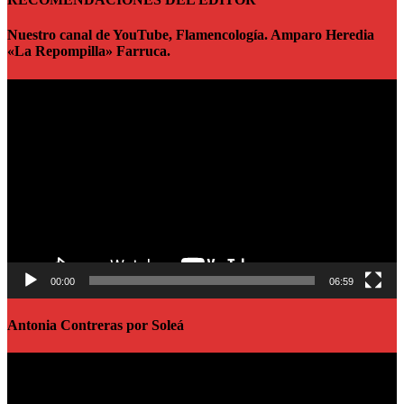
Nuestro canal de YouTube, Flamencología. Amparo Heredia
«La Repompilla» Farruca.
Reproductor
de
vídeo
00:00
06:59
Antonia Contreras por Soleá
Reproductor
de
vídeo