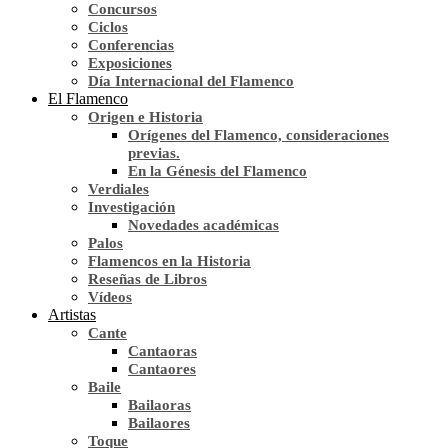
Concursos
Ciclos
Conferencias
Exposiciones
Día Internacional del Flamenco
El Flamenco
Origen e Historia
Orígenes del Flamenco, consideraciones
previas.
En la Génesis del Flamenco
Verdiales
Investigación
Novedades académicas
Palos
Flamencos en la Historia
Reseñas de Libros
Vídeos
Artistas
Cante
Cantaoras
Cantaores
Baile
Bailaoras
Bailaores
Toque