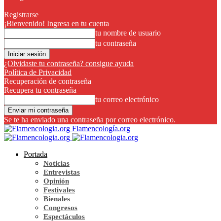
Registrarse
¡Bienvenido! Ingresa en tu cuenta
tu nombre de usuario
tu contraseña
¿Olvidaste tu contraseña? consigue ayuda
Política de Privacidad
Recuperación de contraseña
Recupera tu contraseña
tu correo electrónico
Se te ha enviado una contraseña por correo electrónico.
Flamencología.org
Portada
Noticias
Entrevistas
Opinión
Festivales
Bienales
Congresos
Espectáculos