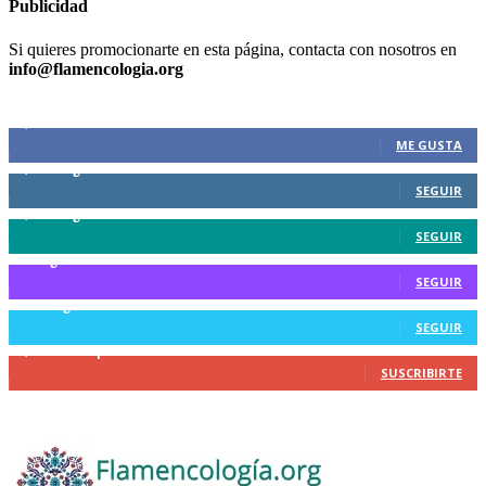
Publicidad
Si quieres promocionarte en esta página, contacta con nosotros en
info@flamencologia.org
Nuestra comunidad social
9,610
Fans
ME GUSTA
7,446
Seguidores
SEGUIR
2,135
Seguidores
SEGUIR
8
Seguidores
SEGUIR
365
Seguidores
SEGUIR
2,109
Suscriptores
SUSCRIBIRTE