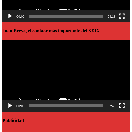
00:00
08:18
Juan Breva, el cantaor más importante del SXIX.
Reproductor
de
vídeo
00:00
02:45
Publicidad