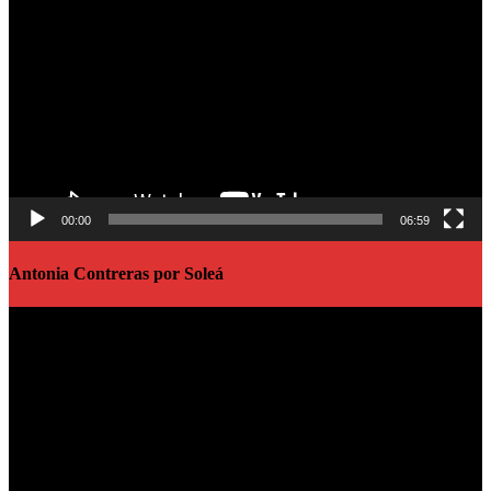
de
vídeo
00:00
06:59
Antonia Contreras por Soleá
Reproductor
de
vídeo