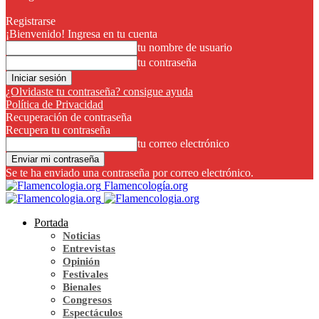
Registrarse
¡Bienvenido! Ingresa en tu cuenta
tu nombre de usuario
tu contraseña
¿Olvidaste tu contraseña? consigue ayuda
Política de Privacidad
Recuperación de contraseña
Recupera tu contraseña
tu correo electrónico
Se te ha enviado una contraseña por correo electrónico.
Flamencología.org
Portada
Noticias
Entrevistas
Opinión
Festivales
Bienales
Congresos
Espectáculos