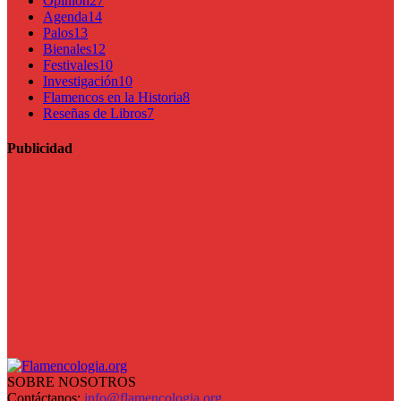
Opinión
27
Agenda
14
Palos
13
Bienales
12
Festivales
10
Investigación
10
Flamencos en la Historia
8
Reseñas de Libros
7
Publicidad
SOBRE NOSOTROS
Contáctanos:
info@flamencologia.org