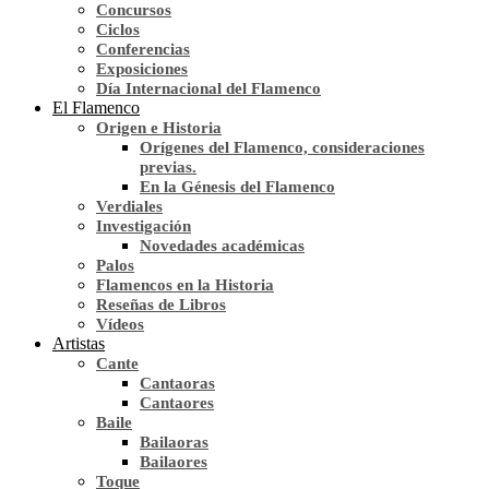
Concursos
Ciclos
Conferencias
Exposiciones
Día Internacional del Flamenco
El Flamenco
Origen e Historia
Orígenes del Flamenco, consideraciones
previas.
En la Génesis del Flamenco
Verdiales
Investigación
Novedades académicas
Palos
Flamencos en la Historia
Reseñas de Libros
Vídeos
Artistas
Cante
Cantaoras
Cantaores
Baile
Bailaoras
Bailaores
Toque