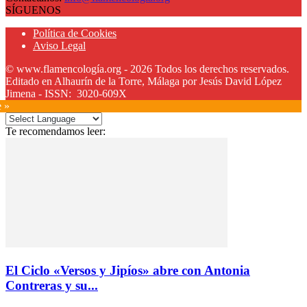
SÍGUENOS
Política de Cookies
Aviso Legal
© www.flamencología.org - 2026 Todos los derechos reservados.
Editado en Alhaurín de la Torre, Málaga por Jesús David López
Jimena - ISSN: 3020-609X
e »
Te recomendamos leer:
El Ciclo «Versos y Jipíos» abre con Antonia
Contreras y su...