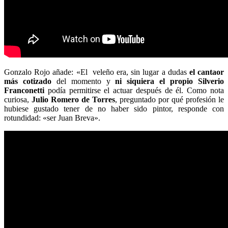
Gonzalo Rojo añade: «El veleño era, sin lugar a dudas
el cantaor
más cotizado
del momento y
ni siquiera el propio Silverio
Franconetti
podía permitirse el actuar después de él. Como nota
curiosa,
Julio Romero de Torres
, preguntado por qué profesión le
hubiese gustado tener de no haber sido pintor, responde con
rotundidad: «ser Juan Breva».