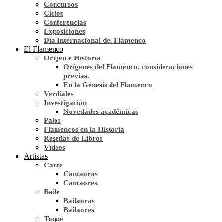
Concursos
Ciclos
Conferencias
Exposiciones
Día Internacional del Flamenco
El Flamenco
Origen e Historia
Orígenes del Flamenco, consideraciones
previas.
En la Génesis del Flamenco
Verdiales
Investigación
Novedades académicas
Palos
Flamencos en la Historia
Reseñas de Libros
Vídeos
Artistas
Cante
Cantaoras
Cantaores
Baile
Bailaoras
Bailaores
Toque