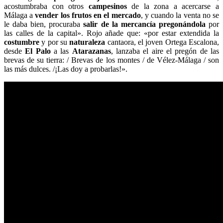
acostumbraba con otros
campesinos
de la zona a acercarse a
Málaga a
vender los frutos en el mercado
, y cuando la venta no se
le daba bien, procuraba
salir de la mercancía pregonándola
por
las calles de la capital». Rojo añade que: «por estar extendida la
costumbre
y por su
naturaleza
cantaora, el joven Ortega Escalona,
desde
El Palo
a las
Atarazanas
, lanzaba el aire el pregón de las
brevas de su tierra: / Brevas de los montes / de Vélez-Málaga / son
las más dulces. /¡Las doy a probarlas!».