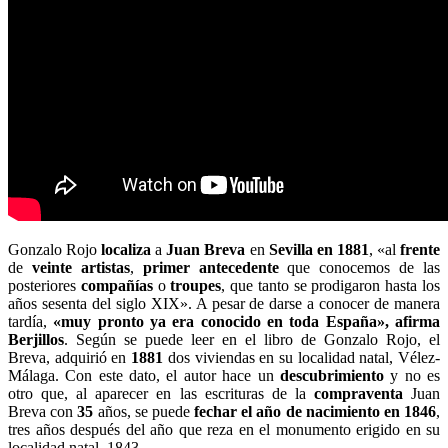
Gonzalo Rojo
localiza
a
Juan Breva
en
Sevilla en 1881
, «al
frente
de
veinte
artistas
,
primer antecedente
que conocemos de las
posteriores
compañías
o
troupes
, que tanto se prodigaron hasta los
años sesenta del siglo XIX». A pesar de darse a conocer de manera
tardía,
«muy pronto ya era conocido en toda España», afirma
Berjillos
. Según se puede leer en el libro de Gonzalo Rojo, el
Breva, adquirió en
1881
dos viviendas en su localidad natal, Vélez-
Málaga. Con este dato, el autor hace un
descubrimiento
y no es
otro que, al aparecer en las escrituras de la
compraventa
Juan
Breva con
35
años, se puede
fechar el año de nacimiento en 1846
,
tres años después del año que reza en el monumento erigido en su
localidad natal, 1843.