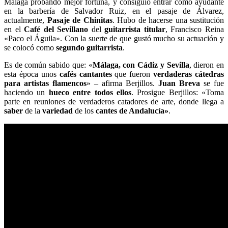
Málaga probando mejor fortuna, y consiguió entrar como ayudante
en la barbería de Salvador Ruiz, en el pasaje de Álvarez,
actualmente,
Pasaje de Chinitas
. Hubo de hacerse una sustitución
en el
Café del Sevillano
del
guitarrista titular
, Francisco Reina
«Paco el Águila». Con la suerte de que gustó mucho su actuación y
se colocó como
segundo guitarrista
.
Es de común sabido que: «
Málaga, con Cádiz y Sevilla
, dieron en
esta época unos
cafés cantantes
que fueron
verdaderas cátedras
para artistas flamencos
» – afirma Berjillos.
Juan Breva
se fue
haciendo un
hueco entre todos ellos
. Prosigue Berjillos: «Toma
parte en reuniones de verdaderos catadores de arte, donde llega a
saber
de la
variedad
de los
cantes de Andalucía»
.