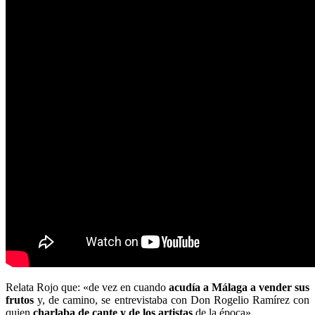
Relata Rojo que: «de vez en cuando
acudía a Málaga a vender sus
frutos
y, de camino, se entrevistaba con Don Rogelio Ramírez con
quien
charlaba de cante y de los artistas
de la época».