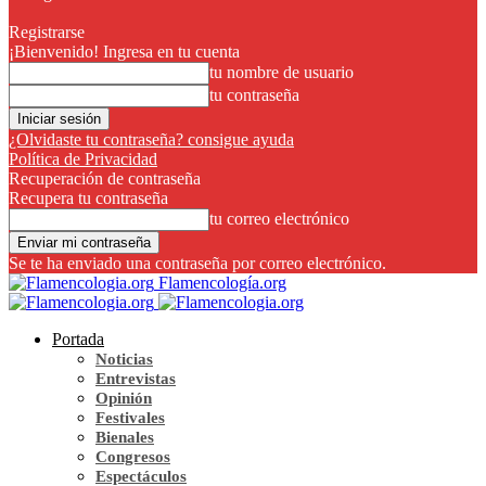
Registrarse
¡Bienvenido! Ingresa en tu cuenta
tu nombre de usuario
tu contraseña
¿Olvidaste tu contraseña? consigue ayuda
Política de Privacidad
Recuperación de contraseña
Recupera tu contraseña
tu correo electrónico
Se te ha enviado una contraseña por correo electrónico.
Flamencología.org
Portada
Noticias
Entrevistas
Opinión
Festivales
Bienales
Congresos
Espectáculos