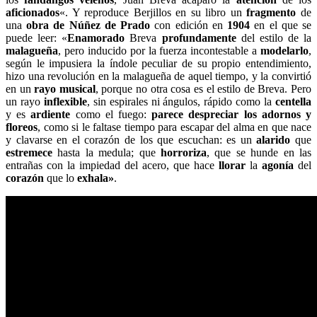
aficionados
«. Y reproduce Berjillos en su libro un
fragmento
de
una
obra de Núñez de Prado
con edición en
1904
en el que se
puede leer: «
Enamorado
Breva
profundamente
del estilo de la
malagueña
, pero inducido por la fuerza incontestable a
modelarlo
,
según le impusiera la índole peculiar de su propio entendimiento,
hizo una revolución en la malagueña de aquel tiempo, y la convirtió
en un
rayo musical
, porque no otra cosa es el estilo de Breva. Pero
un rayo
inflexible
, sin espirales ni ángulos, rápido como la
centella
y es
ardiente
como el fuego:
parece despreciar los adornos y
floreos
, como si le faltase tiempo para escapar del alma en que nace
y clavarse en el corazón de los que escuchan: es un
alarido
que
estremece
hasta la medula; que
horroriza
, que se hunde en las
entrañas con la impiedad del acero, que hace
llorar
la
agonía
del
corazón
que lo
exhala»
.