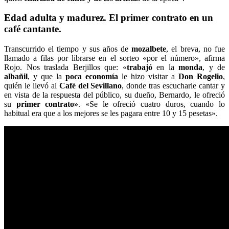
Edad adulta y madurez. El primer contrato en un
café cantante.
Transcurrido el tiempo y sus años de
mozalbete
, el breva, no fue
llamado a filas por librarse en el sorteo «por el número», afirma
Rojo. Nos traslada Berjillos que: «
trabajó
en la
monda
, y de
albañil
, y que la
poca economía
le hizo visitar a
Don Rogelio
,
quién le llevó al
Café del Sevillano
, donde tras escucharle cantar y
en vista de la respuesta del público, su dueño, Bernardo, le ofreció
su
primer contrato»
. «Se le ofreció cuatro duros, cuando lo
habitual era que a los mejores se les pagara entre 10 y 15 pesetas».