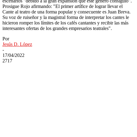
escenarios "debido a la gran expansión que este género consiguió".
Prosigue Rojo afirmando: "El primer artífice de lograr llevar el
Cante al teatro de una forma popular y consecuente es Juan Breva.
Su voz de ruiseñor y la magistral forma de interpretar los cantes le
hicieron romper los límites de los cafés cantantes y recibir las más
interesantes ofertas de los grandes empresarios teatrales".
Por
Jesús D. López
-
17/04/2022
2717