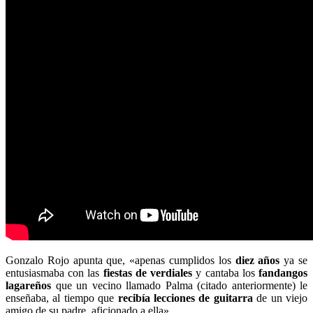
Gonzalo Rojo apunta que, «apenas cumplidos los
diez años
ya se
entusiasmaba con las
fiestas de verdiales
y cantaba los
fandangos
lagareños
que un vecino llamado Palma (citado anteriormente) le
enseñaba, al tiempo que
recibía lecciones de guitarra
de un viejo
amigo de su padre, aficionado a ella».