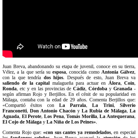
Juan Breva, abandonando su etapa de juvenil, conoce en su tierra,
Vélez, a la que sería su
esposa
, conocida como
Antonia Gálvez
,
con la que tendría
dos hijos
. Después de esto, Juan Breva va
saliendo de la capital
malagueña para actuar en
Álora
,
Coín
,
Ronda
, etc y en las provincias de
Cádiz
,
Córdoba
y
Granada
-
según afirman Rojo y Berjillos. En el cénit de su popularidad en
Málaga, contaba con la edad de 29 años. Comenta Berjillos que:
«Compartió éxitos con
La Parrala
,
La Trini
,
Silverio
Franconetti
,
Don Antonio Chacón
y
La Rubia de Málaga
,
La
Aguada
,
El Perote
,
Los Pena
,
Tomás Morilla
,
La Antequerana
,
El Cojo de Málaga
y
La Niña de Los Peines»
.
Comenta Rojo que:
«con
sus cantes ya remodelados
, en especial
los
fandangos veleños
, Juan Breva acaparó la
atención
de los