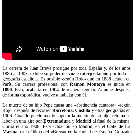
La carrera de Juan Breva prosigue por toda España y, de los años
1886 al 1903, exhibe su poder de
voz
e
interpretación
por toda la
geografía española. Es posible -según Rojo- que en 1888 actúen en
París. Su carrera profesional con
Ramón Montoya
se inicia en
1896
. Ésta, acabaría en 1904 de manera regular. Aunque después,
de forma esporádica, vuelve a trabajar con él.
La muerte de su hijo Pepe causa una «abstinencia cantaora» -según
Rojo- después de recorrer
Barcelona
,
Castilla
y otras geografías en
1906. Cuando puede medio superar la muerte de su hijo, retoma su
labor en una gira por
Extremadura
y
Madrid
al final de la misma.
Corría el año 1908. Ésta actuación en Madrid, en el
Café de La
Marina
, es la última del «Breva» en la capital de España. Gonzalo