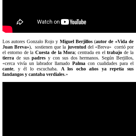
Los autores Gonzalo Rojo y
Miguel Berjillos
(
autor
de
«Vida de
Juan Breva»
), sostienen que la
juventud
del «Breva» corrió por
el entorno de la
Cuesta de la Mora
; centrada en el
trabajo
de la
tierra
de sus
padres
y con sus dos hermanos. Según Berjillos,
«cerca vivía un labrador llamado
Palma
con cualidades para el
cante
, y él lo escuchaba.
A los ocho años ya repetía sus
fandangos y cantaba verdiales
.»