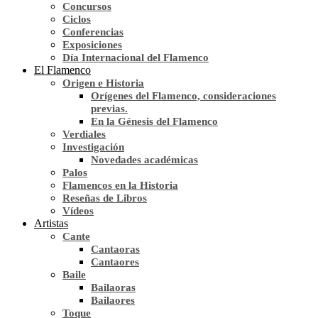
Concursos
Ciclos
Conferencias
Exposiciones
Día Internacional del Flamenco
El Flamenco
Origen e Historia
Orígenes del Flamenco, consideraciones
previas.
En la Génesis del Flamenco
Verdiales
Investigación
Novedades académicas
Palos
Flamencos en la Historia
Reseñas de Libros
Vídeos
Artistas
Cante
Cantaoras
Cantaores
Baile
Bailaoras
Bailaores
Toque