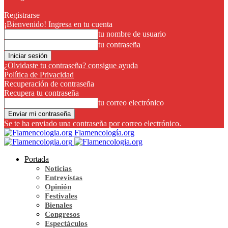
Registrarse
¡Bienvenido! Ingresa en tu cuenta
tu nombre de usuario
tu contraseña
¿Olvidaste tu contraseña? consigue ayuda
Política de Privacidad
Recuperación de contraseña
Recupera tu contraseña
tu correo electrónico
Se te ha enviado una contraseña por correo electrónico.
Flamencología.org
Portada
Noticias
Entrevistas
Opinión
Festivales
Bienales
Congresos
Espectáculos