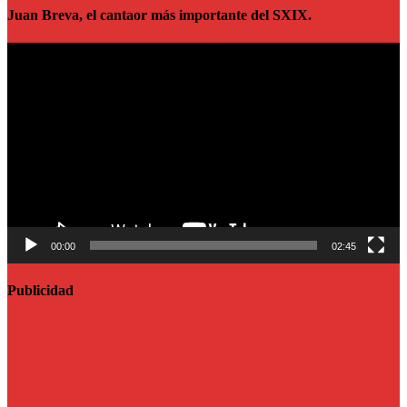
Juan Breva, el cantaor más importante del SXIX.
Reproductor
de
vídeo
00:00
02:45
Publicidad