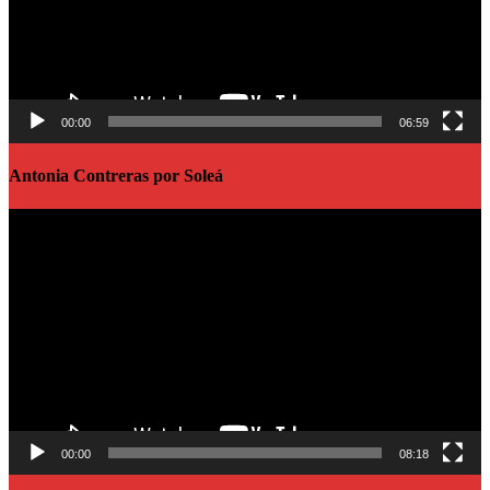
00:00
06:59
Antonia Contreras por Soleá
Reproductor
de
vídeo
00:00
08:18