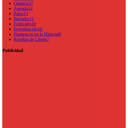
Opinión
27
Agenda
14
Palos
13
Bienales
12
Festivales
10
Investigación
10
Flamencos en la Historia
8
Reseñas de Libros
7
Publicidad