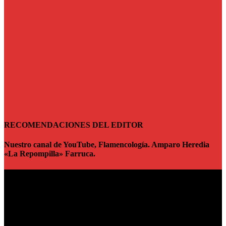
RECOMENDACIONES DEL EDITOR
Nuestro canal de YouTube, Flamencología. Amparo Heredia
«La Repompilla» Farruca.
Reproductor
de
vídeo