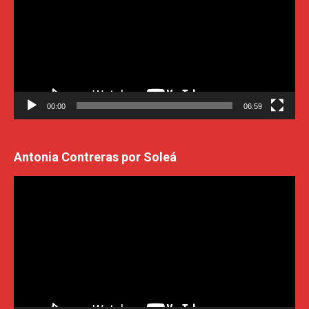
00:00
06:59
Antonia Contreras por Soleá
Reproductor
de
vídeo