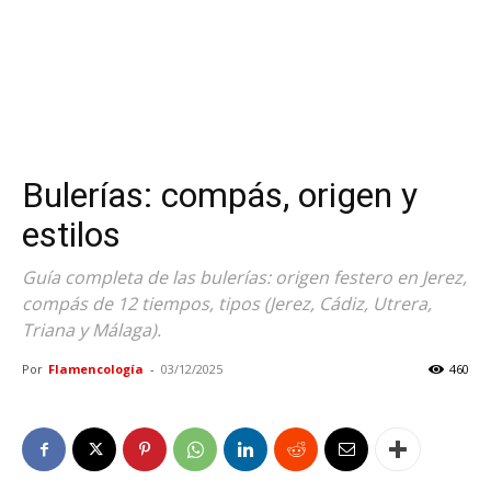
Bulerías: compás, origen y
estilos
Guía completa de las bulerías: origen festero en Jerez,
compás de 12 tiempos, tipos (Jerez, Cádiz, Utrera,
Triana y Málaga).
Por
Flamencología
-
03/12/2025
460