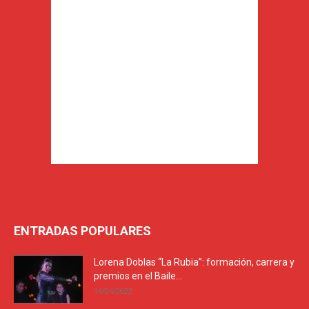
ENTRADAS POPULARES
Lorena Doblas “La Rubia”: formación, carrera y
premios en el Baile...
14/04/2022