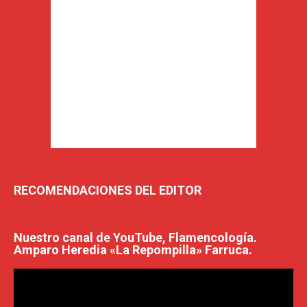
RECOMENDACIONES DEL EDITOR
Nuestro canal de YouTube, Flamencología.
Amparo Heredia «La Repompilla» Farruca.
Reproductor
de
vídeo