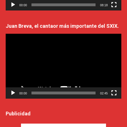
00:00
08:18
Juan Breva, el cantaor más importante del SXIX.
Reproductor
de
vídeo
00:00
02:45
Publicidad