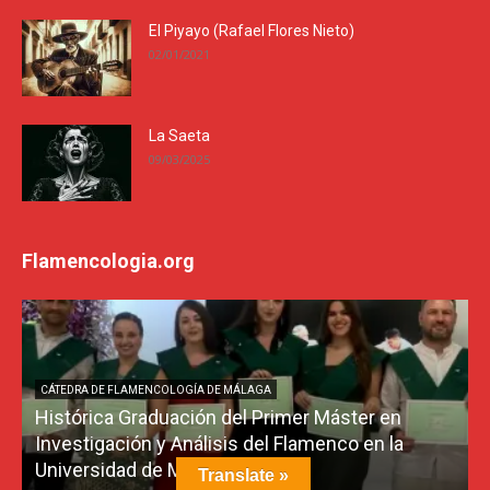
El Piyayo (Rafael Flores Nieto)
02/01/2021
La Saeta
09/03/2025
Flamencologia.org
CÁTEDRA DE FLAMENCOLOGÍA DE MÁLAGA
Histórica Graduación del Primer Máster en
Investigación y Análisis del Flamenco en la
Universidad de Málaga
L
Translate »