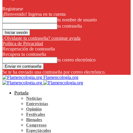
Registrarse
¡Bienvenido! Ingresa en tu cuenta
tu nombre de usuario
tu contraseña
¿Olvidaste tu contraseña? consigue ayuda
Política de Privacidad
Recuperación de contraseña
Recupera tu contraseña
tu correo electrónico
Se te ha enviado una contraseña por correo electrónico.
Flamencología.org
Portada
Noticias
Entrevistas
Opinión
Festivales
Bienales
Congresos
Espectáculos