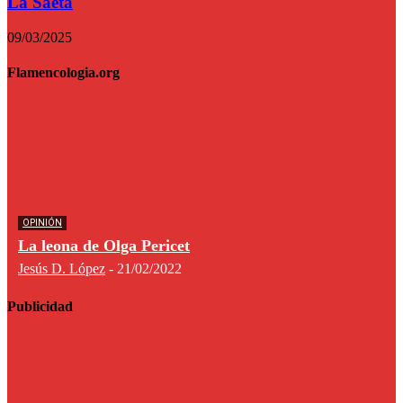
La Saeta
09/03/2025
Flamencologia.org
OPINIÓN
La leona de Olga Pericet
Jesús D. López
-
21/02/2022
Publicidad