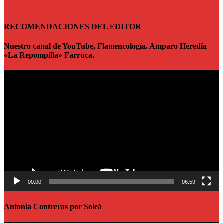
RECOMENDACIONES DEL EDITOR
Nuestro canal de YouTube, Flamencología. Amparo Heredia
«La Repompilla» Farruca.
Reproductor
de
vídeo
00:00
06:59
Antonia Contreras por Soleá