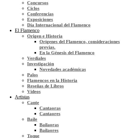
Concursos
Ciclos
Conferencias
Exposiciones
Día Internacional del Flamenco
El Flamenco
Origen e Historia
Orígenes del Flamenco, consideraciones
previas.
En la Génesis del Flamenco
Verdiales
Investigación
Novedades académicas
Palos
Flamencos en la Historia
Reseñas de Libros
Vídeos
Artistas
Cante
Cantaoras
Cantaores
Baile
Bailaoras
Bailaores
Toque