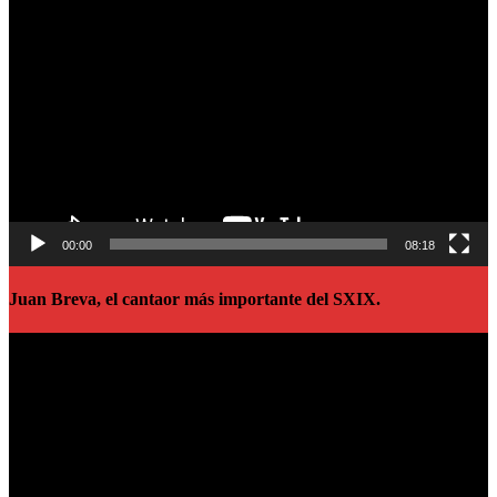
Reproductor
de
vídeo
00:00
08:18
Juan Breva, el cantaor más importante del SXIX.
Reproductor
de
vídeo