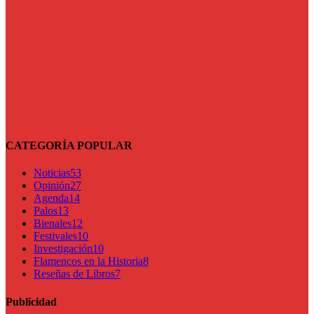
CATEGORÍA POPULAR
Noticias
53
Opinión
27
Agenda
14
Palos
13
Bienales
12
Festivales
10
Investigación
10
Flamencos en la Historia
8
Reseñas de Libros
7
Publicidad