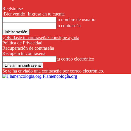
Registrarse
¡Bienvenido! Ingresa en tu cuenta
tu nombre de usuario
tu contraseña
¿Olvidaste tu contraseña? consigue ayuda
Política de Privacidad
Recuperación de contraseña
Recupera tu contraseña
tu correo electrónico
Se te ha enviado una contraseña por correo electrónico.
Flamencología.org