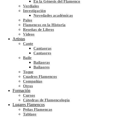
En la Génesis del Flamenco
Verdiales
Investigación
Novedades académicas
Palos
Flamencos en la Historia
Reseñas de Libros
Vídeos
Artistas
Cante
Cantaoras
Cantaores
Baile
Bailaoras
Bailaores
Toque
Cuadros Flamencos
Compañías
Otros
Formación
Cursos
Cátedras de Flamencología
Lugares Flamencos
Peñas Flamencas
Tablaos