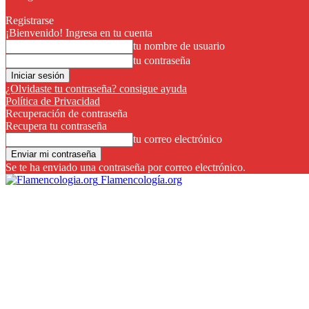
Registrarse
¡Bienvenido! Ingresa en tu cuenta
tu nombre de usuario
tu contraseña
¿Olvidaste tu contraseña? consigue ayuda
Política de Privacidad
Recuperación de contraseña
Recupera tu contraseña
tu correo electrónico
Se te ha enviado una contraseña por correo electrónico.
Flamencología.org