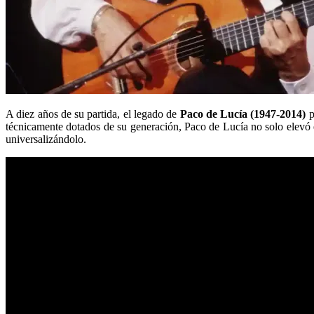
A diez años de su partida, el legado de
Paco de Lucía (1947-2014)
p
técnicamente dotados de su generación, Paco de Lucía no solo elevó e
universalizándolo.