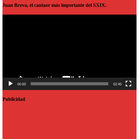
Juan Breva, el cantaor más importante del SXIX.
Reproductor
de
vídeo
00:00
02:45
Publicidad