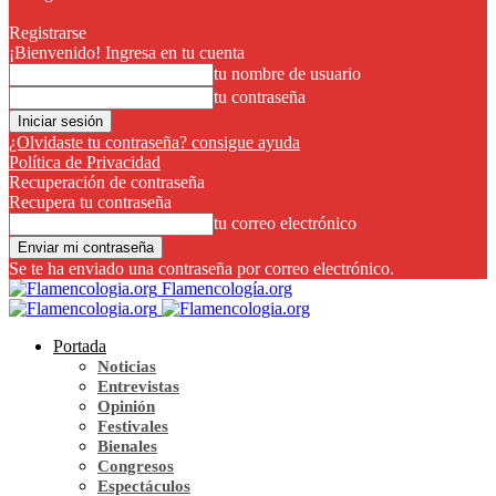
Registrarse
¡Bienvenido! Ingresa en tu cuenta
tu nombre de usuario
tu contraseña
¿Olvidaste tu contraseña? consigue ayuda
Política de Privacidad
Recuperación de contraseña
Recupera tu contraseña
tu correo electrónico
Se te ha enviado una contraseña por correo electrónico.
Flamencología.org
Portada
Noticias
Entrevistas
Opinión
Festivales
Bienales
Congresos
Espectáculos