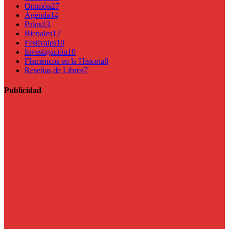
Opinión
27
Agenda
14
Palos
13
Bienales
12
Festivales
10
Investigación
10
Flamencos en la Historia
8
Reseñas de Libros
7
Publicidad