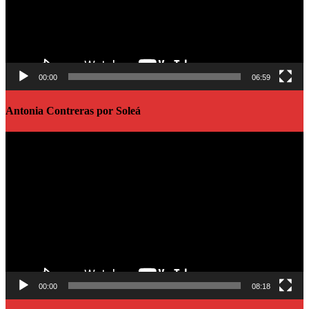
00:00
06:59
Antonia Contreras por Soleá
Reproductor
de
vídeo
00:00
08:18