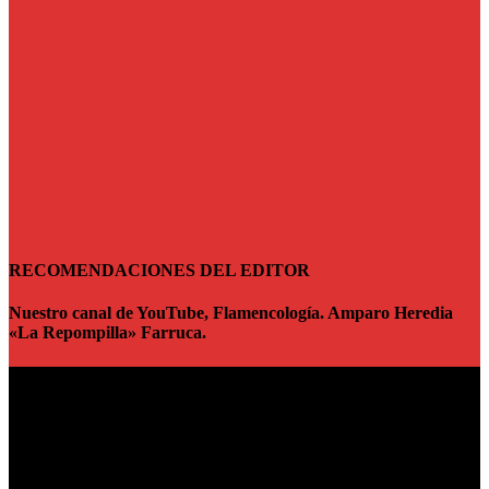
RECOMENDACIONES DEL EDITOR
Nuestro canal de YouTube, Flamencología. Amparo Heredia
«La Repompilla» Farruca.
Reproductor
de
vídeo