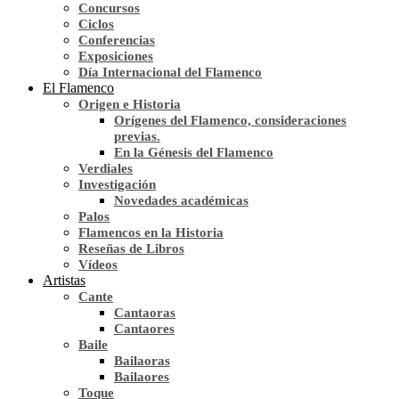
Concursos
Ciclos
Conferencias
Exposiciones
Día Internacional del Flamenco
El Flamenco
Origen e Historia
Orígenes del Flamenco, consideraciones
previas.
En la Génesis del Flamenco
Verdiales
Investigación
Novedades académicas
Palos
Flamencos en la Historia
Reseñas de Libros
Vídeos
Artistas
Cante
Cantaoras
Cantaores
Baile
Bailaoras
Bailaores
Toque