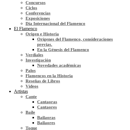
Concursos
Ciclos
Conferencias
Exposiciones
Día Internacional del Flamenco
El Flamenco
Origen e Historia
Orígenes del Flamenco, consideraciones
previas.
En la Génesis del Flamenco
Verdiales
Investigación
Novedades académicas
Palos
Flamencos en la Historia
Reseñas de Libros
Vídeos
Artistas
Cante
Cantaoras
Cantaores
Baile
Bailaoras
Bailaores
Toque