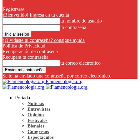
Registrarse
¡Bienvenido! Ingresa en tu cuenta
tu nombre de usuario
tu contraseña
¿Olvidaste tu contraseña? consigue ayuda
Política de Privacidad
Recuperación de contraseña
Recupera tu contraseña
tu correo electrónico
Se te ha enviado una contraseña por correo electrónico.
Flamencología.org
Portada
Noticias
Entrevistas
Opinión
Festivales
Bienales
Congresos
Espectáculos