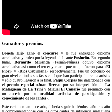
Ganador y premios.
Bonela Hijo
ganó el concurso
y le fue entregado diploma
acreditativo y trofeo por la leyenda del cante
Fosforito
. En segundo
lugar,
Bernardo Miranda
(Fernán-Núñez) obtuvo diploma
acreditativo así como el tercer y cuarto puesto que fueron para
«El
Pibri»
y
«Ríos Cabrillana»
respectivamente. Fue un concurso de
gran nivel en todas sus fases en el que han participado treinta artistas
y sólo cuatro llegaron a la final.
Paqui Corpas
fue galardonada con
el
premio especial «Juan Breva»
por su interpretación de
La
Malagueña de La Trini
y
Miguel El Canario
fue premiado con
un
accesit
por su
«calidad artística de participación y
conocimiento de los cantes»
.
Este certamen tan necesario, debería seguir haciéndose año tras año
y complementándose con los otros cantes de influencia malagueña